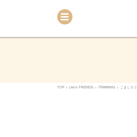
TOP
>
Lien’s FRIENDS
>
TRIMMING
>
こまじろう