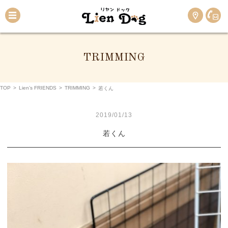
TRIMMING
TOP
>
Lien’s FRIENDS
>
TRIMMING
>
若くん
2019/01/13
若くん