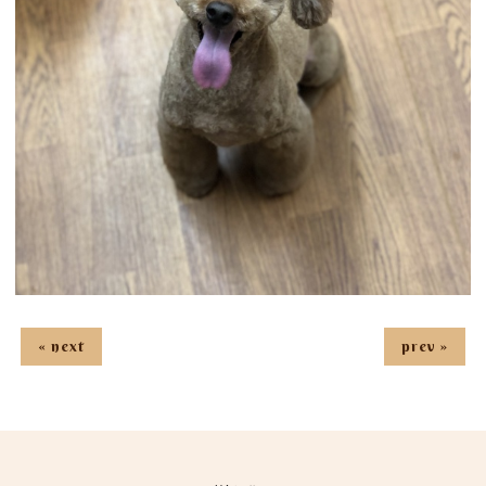
« next
prev »