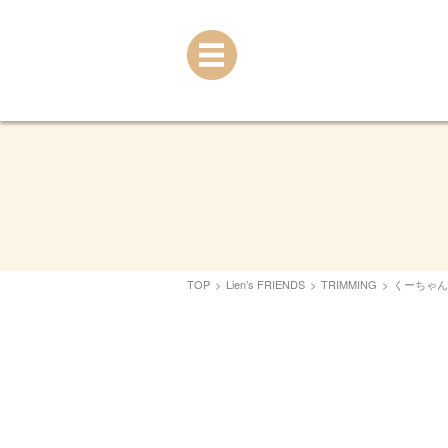
TOP
>
Lien’s FRIENDS
>
TRIMMING
>
くーちゃん