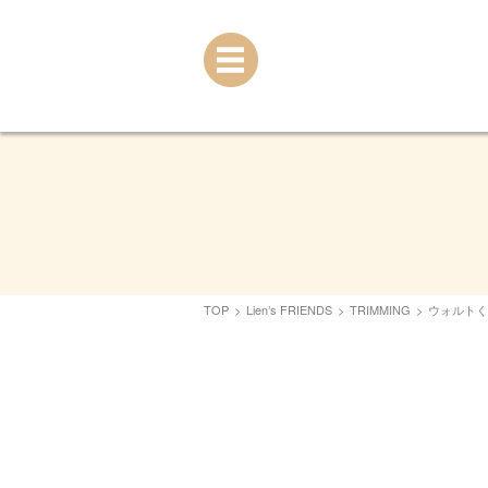
TOP
>
Lien’s FRIENDS
>
TRIMMING
>
ウォルトく