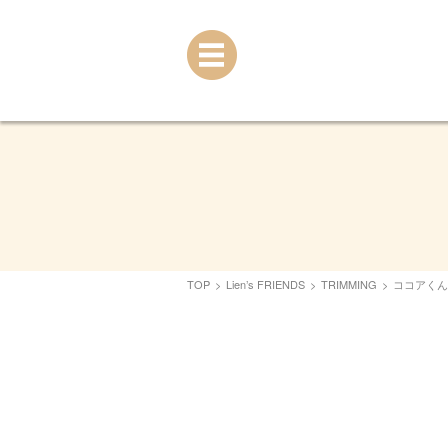
TOP
>
Lien’s FRIENDS
>
TRIMMING
>
ココアくん