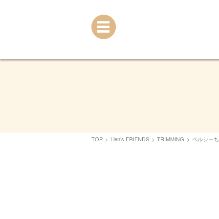
TOP
>
Lien’s FRIENDS
>
TRIMMING
>
ペルシーち