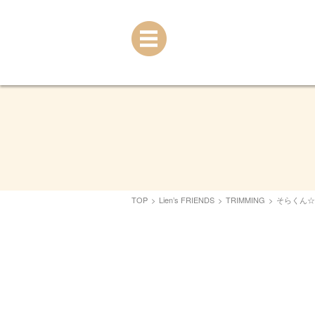
TOP
>
Lien’s FRIENDS
>
TRIMMING
>
そらくん☆