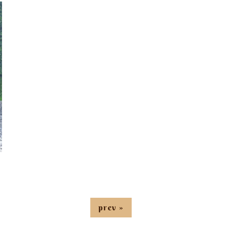
prev »