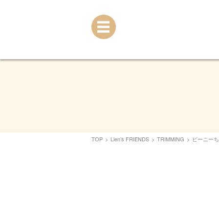
TOP
>
Lien’s FRIENDS
>
TRIMMING
>
ビーニーち