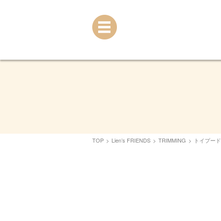
TOP
>
Lien’s FRIENDS
>
TRIMMING
>
トイプード